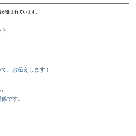
告が含まれています。
ー？
いて、お伝えします！
ん。
関係です。
」