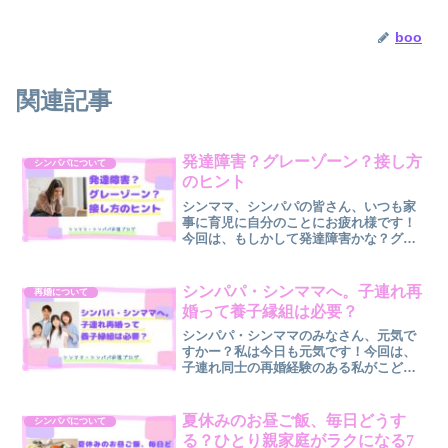
boo
関連記事
発達障害？グレーゾーン？接し方
シンパパについて
のヒント
シンママ、シンパパの皆さん、いつも家
事に育児に自分のことにお疲れ様です！
今回は、もしかして発達障害かな？グレ
ーゾーン？と思う人への接し方について
お伝えします。「この子もしかして…」
「職場のあの人って…」と思い当たる人
シンパパ・シンママへ。子連れ再
再婚について
もいるのではないでしょう...
婚って養子縁組は必要？
シンパパ・シンママのみなさん、元気で
すかー？私は今日も元気です！今回は、
子連れ同士の再婚経験のある私がこども
との「養子縁組」についてお伝えしたい
と思います。「養子縁組ってした方がい
いのかな？」と疑問をおもちのあなた。
夏休みのお昼ご飯、毎日どうす
シンパパについて
養子縁組をするケースあ...
る？ひとり親家庭がラクになる7