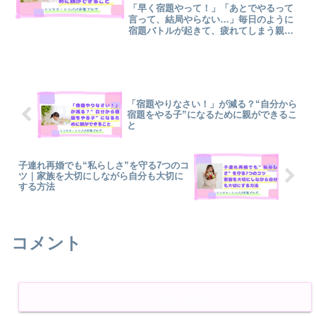
「早く宿題やって！」「あとでやるって
言って、結局やらない…」毎日のように
宿題バトルが起きて、疲れてしまう親御
さんも多いですよね。ワンオペ育児のシ
ンパパ・シンママは、この宿題戦争に親
子ともども心身が疲弊してしまっている
かもしれません。特に小学...
「宿題やりなさい！」が減る？“自分から
宿題をやる子”になるために親ができるこ
と
子連れ再婚でも“私らしさ”を守る7つのコ
ツ｜家族を大切にしながら自分も大切に
する方法
コメント
コメントを書き込む