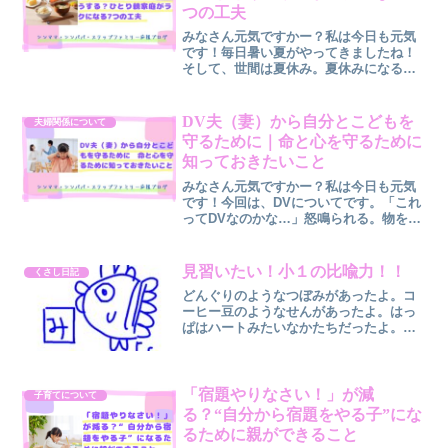
つの工夫
みなさん元気ですかー？私は今日も元気
です！毎日暑い夏がやってきましたね！
そして、世間は夏休み。夏休みになる
と、多くのひとり親家庭で始まるのが
「お昼ご飯問題」。朝ご飯を作って仕事
へお昼ご飯を準備して出勤帰宅したら夕
DV夫（妻）から自分とこどもを
夫婦関係について
飯作り気づけば一日中、ご飯の...
守るために｜命と心を守るために
知っておきたいこと
みなさん元気ですかー？私は今日も元気
です！今回は、DVについてです。「これ
ってDVなのかな…」怒鳴られる。物を投
げられる。生活費を渡してもらえない。
スマホを勝手に見られる。「お前が悪
い」と責め続けられる。そんな毎日を過
見習いたい！小１の比喩力！！
くさし日記
ごしていると、「私が我...
どんぐりのようなつぼみがあったよ。コ
ーヒー豆のようなせんがあったよ。はっ
ぱはハートみたいなかたちだったよ。は
っぱはうすみどりいろだったよ。これは
娘が書いたあさがおの観察日記である。
このわずか４行あまりの短文に比喩表現
を３つも盛り込んでくると...
「宿題やりなさい！」が減
子育てについて
る？“自分から宿題をやる子”にな
るために親ができること