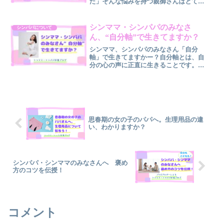
た」そんな悩みを持つ親御さんはとても
多いです。でも実は、宿題への向き合い
方は“年齢によって違う”もの。同じ声か
けでも、低学年と高学年では効果が変わ
シンママ・シンパパのみなさ
シンパパについて
ります。この記事では、小...
ん、“自分軸”で生きてますか？
シンママ、シンパパのみなさん「自分
軸」で生きてますかー？自分軸とは、自
分の心の声に正直に生きることです。つ
いつい、「ママだから」「パパだから」
「こどもがいるから」と、自分の心の
声、後回しにしていませんか？よく、
「ママが笑顔だとこどもも笑顔」...
思春期の女の子のパパへ。生理用品の違
い、わかりますか？
シンパパ・シンママのみなさんへ 褒め
方のコツを伝授！
コメント