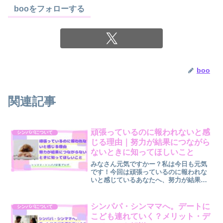
booをフォローする
boo
関連記事
頑張っているのに報われないと感
シンパパについて
じる理由｜努力が結果につながら
ないときに知ってほしいこと
みなさん元気ですかー？私は今日も元気
です！今回は頑張っているのに報われな
いと感じているあなたへ、努力が結果に
つながらないときに知ってほしいことに
ついて、お伝えします。「こんなに頑張
っているのに、どうして報われないんだ
シンパパ・シンママへ。デートに
シンパパについて
ろう…」仕事、子育て、家...
こども連れていく？メリット・デ