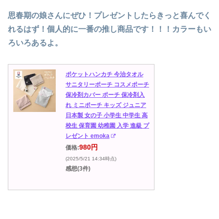
思春期の娘さんにぜひ！プレゼントしたらきっと喜んでく
れるはず！個人的に一番の推し商品です！！！カラーもい
ろいろあるよ。
ポケットハンカチ 今治タオル
サニタリーポーチ コスメポーチ
保冷剤カバー ポーチ 保冷剤入
れ ミニポーチ キッズ ジュニア
日本製 女の子 小学生 中学生 高
校生 保育園 幼稚園 入学 進級 プ
レゼント emoka
980円
価格:
(2025/5/21 14:34時点)
感想(3件)