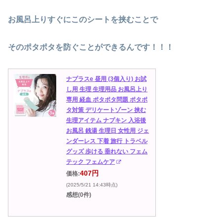
お風呂上りすぐにこのシートを挟むことで
そのポタポタを防ぐことができるんです！！！
ナプラスe 昼用 (3個入り) お試
し用 生理 生理用品 お風呂上り
専用 経血 ポタポタ問題 ポタポ
タ対策 デリケートゾーン 挟む
生理アイテム ナプキン 入浴後
お風呂 銭湯 生理日 女性用 ジェ
ンダーレス 下着 旅行 トラベル
グッズ 歩ける 垂れない フェム
テック フェムケア
407円
価格:
(2025/5/21 14:43時点)
感想(0件)