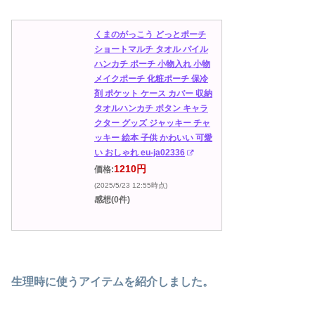
くまのがっこう どっとポーチ
ショートマルチ タオル パイル
ハンカチ ポーチ 小物入れ 小物
メイクポーチ 化粧ポーチ 保冷
剤 ポケット ケース カバー 収納
タオルハンカチ ボタン キャラ
クター グッズ ジャッキー チャ
ッキー 絵本 子供 かわいい 可愛
い おしゃれ eu-ja02336
1210円
価格:
(2025/5/23 12:55時点)
感想(0件)
生理時に使うアイテムを紹介しました。