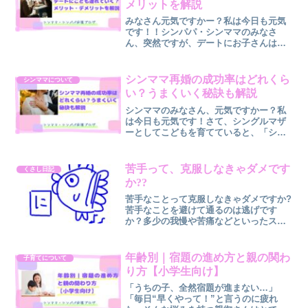
メリットを解説
みなさん元気ですかー？私は今日も元気
です！！シンパパ・シンママのみなさ
ん、突然ですが、デートにお子さんは連
れていきますか？「まだ早いかな？」
「こどもへの影響が心配」など、どうし
たらいいか悩む方もいると思います。こ
シンママ再婚の成功率はどれくら
シンママについて
の記事では、チャッピーの力も...
い？うまくいく秘訣も解説
シンママのみなさん、元気ですかー？私
は今日も元気です！さて、シングルマザ
ーとしてこどもを育てていると、「シン
ママの再婚ってうまくいくの？」「再婚
してもまた離婚する人が多いの？」と気
になる人も多いのではないでしょうか。
苦手って、克服しなきゃダメです
くさし日記
実際、再婚に対して不安を...
か??
苦手なことって克服しなきゃダメですか?
苦手なことを避けて通るのは逃げです
か？多少の我慢や苦痛などといったスト
レスも、人生のスパイスってやつです
か？スパイシーじゃない人生はダメなん
ですか？克服した先に何がありますか？
年齢別｜宿題の進め方と親の関わ
子育てについて
もともと人前で話すのが苦手...
り方【小学生向け】
「うちの子、全然宿題が進まない…」
「毎日“早くやって！”と言うのに疲れ