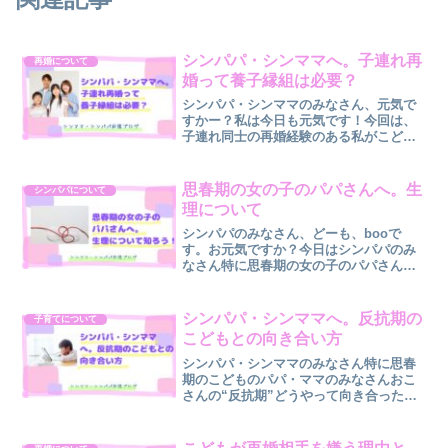
シンパパ・シンママへ。子連れ再
再婚について
婚って養子縁組は必要？
シンパパ・シンママのみなさん、元気で
すかー？私は今日も元気です！今回は、
子連れ同士の再婚経験のある私がこども
との「養子縁組」についてお伝えしたい
と思います。「養子縁組ってした方がい
いのかな？」と疑問をおもちのあなた。
思春期の女の子のパパさんへ。生
シンパパについて
養子縁組をするケースあ...
理について
シンパパのみなさん、どーも、booで
す。お元気ですか？今日はシンパパのみ
なさん特に思春期の女の子のパパさんへ
生理についてお話します。思春期のお子
さんの生理について、ひとり親のみなさ
んは相談できずにお困りではないです
シンパパ・シンママへ。反抗期の
子育てについて
か？生理は人によって状態・...
こどもとの向き合い方
シンパパ・シンママのみなさん特に思春
期のこどものパパ・ママのみなさんおこ
さんの“反抗期”どうやって向き合ったら
よいのか頭を悩ませていませんか？今回
はそんなパパ・ママへ反抗期のこどもと
の向き合い方をお伝えします！人間の発