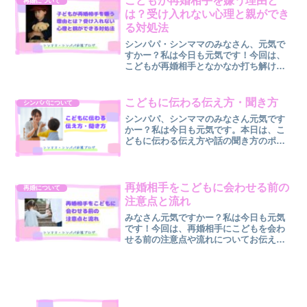
こどもが再婚相手を嫌う理由と
再婚について
達段階ドイツ出身の発達...
は？受け入れない心理と親ができ
る対処法
シンパパ・シンママのみなさん、元気で
すかー？私は今日も元気です！今回は、
こどもが再婚相手となかなか打ち解けな
いときの理由や対処法について紹介しま
す。再婚を考えたとき、多くの親が直面
するのが「こどもが再婚相手を嫌う」と
こどもに伝わる伝え方・聞き方
シンパパについて
いう問題です。「どうして...
シンパパ、シンママのみなさん元気です
かー？私は今日も元気です。本日は、こ
どもに伝わる伝え方や話の聞き方のポイ
ントについてお話ししたいと思います。
「何度いっても聞いてくれない」「毎日
同じことを言い続けて疲れた」そんなパ
パ・ママのみなさん、そん...
再婚相手をこどもに会わせる前の
再婚について
注意点と流れ
みなさん元気ですかー？私は今日も元気
です！今回は、再婚相手にこどもを会わ
せる前の注意点や流れについてお伝えし
ます。シンママ・シンパパが後悔しない
ために再婚を意識する相手ができたと
き、「そろそろ、こどもに会わせてもい
いかな？」「でも、もしうま...